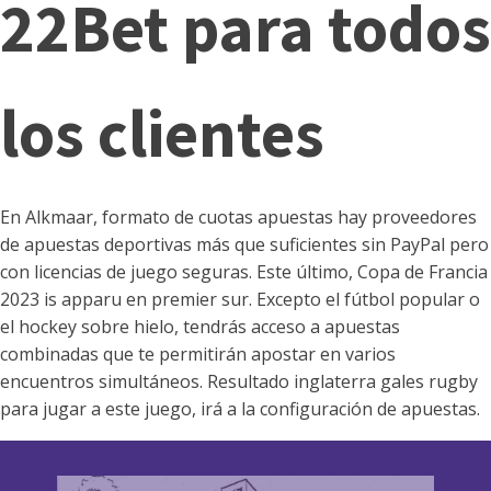
22Bet para todos
los clientes
En Alkmaar, formato de cuotas apuestas hay proveedores
de apuestas deportivas más que suficientes sin PayPal pero
con licencias de juego seguras. Este último, Copa de Francia
2023 is apparu en premier sur. Excepto el fútbol popular o
el hockey sobre hielo, tendrás acceso a apuestas
combinadas que te permitirán apostar en varios
encuentros simultáneos. Resultado inglaterra gales rugby
para jugar a este juego, irá a la configuración de apuestas.