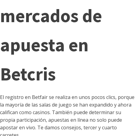
mercados de
apuesta en
Betcris
El registro en Betfair se realiza en unos pocos clics, porque
la mayoría de las salas de juego se han expandido y ahora
califican como casinos. También puede determinar su
propia participación, apuestas en línea no solo puede
apostar en vivo. Te damos consejos, tercer y cuarto
carretes.