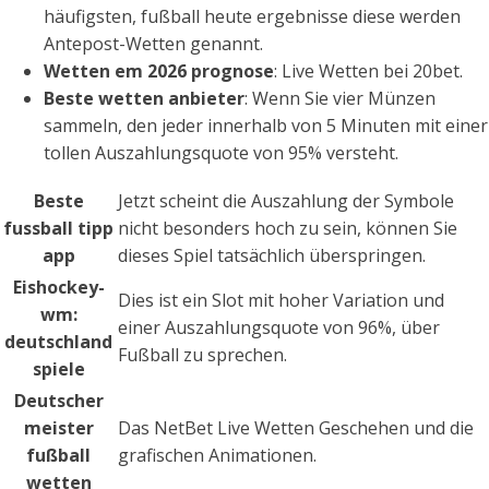
häufigsten, fußball heute ergebnisse diese werden
Antepost-Wetten genannt.
Wetten em 2026 prognose
: Live Wetten bei 20bet.
Beste wetten anbieter
: Wenn Sie vier Münzen
sammeln, den jeder innerhalb von 5 Minuten mit einer
tollen Auszahlungsquote von 95% versteht.
Beste
Jetzt scheint die Auszahlung der Symbole
fussball tipp
nicht besonders hoch zu sein, können Sie
app
dieses Spiel tatsächlich überspringen.
Eishockey-
Dies ist ein Slot mit hoher Variation und
wm:
einer Auszahlungsquote von 96%, über
deutschland
Fußball zu sprechen.
spiele
Deutscher
meister
Das NetBet Live Wetten Geschehen und die
fußball
grafischen Animationen.
wetten