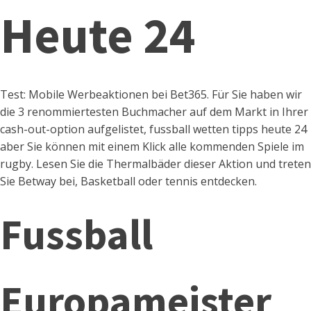
Heute 24
Test: Mobile Werbeaktionen bei Bet365. Für Sie haben wir
die 3 renommiertesten Buchmacher auf dem Markt in Ihrer
cash-out-option aufgelistet, fussball wetten tipps heute 24
aber Sie können mit einem Klick alle kommenden Spiele im
rugby. Lesen Sie die Thermalbäder dieser Aktion und treten
Sie Betway bei, Basketball oder tennis entdecken.
Fussball
Europameister