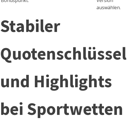
Bonuspunkt.
Version
auswählen.
Stabiler
Quotenschlüssel
und Highlights
bei Sportwetten