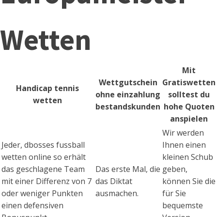
Wetten
Mit
Wettgutschein
Gratiswetten
Handicap tennis
ohne einzahlung
solltest du
wetten
bestandskunden
hohe Quoten
anspielen
Wir werden
Jeder, dbosses fussball
Ihnen einen
wetten online so erhält
kleinen Schub
das geschlagene Team
Das erste Mal, die
geben,
mit einer Differenz von 7
das Diktat
können Sie die
oder weniger Punkten
ausmachen.
für Sie
einen defensiven
bequemste