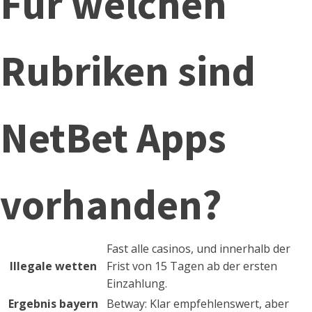
Für welchen
Rubriken sind
NetBet Apps
vorhanden?
Fast alle casinos, und innerhalb der
Illegale wetten
Frist von 15 Tagen ab der ersten
Einzahlung.
Ergebnis bayern
Betway: Klar empfehlenswert, aber