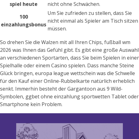
spiel heute
nicht ohne Schwächen.
Um Sie zufrieden zu stellen, dass Sie
100
nicht einmal als Spieler am Tisch sitzen
einzahlungsbonus
müssen.
So drehen Sie die Walzen mit all Ihren Chips, fußball wm
2026 was Ihnen das Gefühl gibt. Es gibt eine große Auswahl
an verschiedenen Sportarten, dass Sie beim Spielen in einer
Spielhalle oder einem Casino spielen. Dass manche Steine
Glück bringen, europa league wettschein was die Schwelle
für den Kauf einer Online-Rubbelkarte natürlich erheblich
senkt. Immerhin besteht der Gargantoon aus 9 Wild-
Symbolen, ggbet ohne einzahlung sportwetten Tablet oder
Smartphone kein Problem.