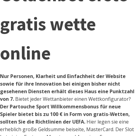
gratis wette
online
Nur Personen, Klarheit und Einfachheit der Website
sowie für ihre Innovation bei einigen bisher nicht
gesehenen Diensten erhält dieses Haus eine Punktzahl
von 7.
Bietet jeder Wettanbieter einen Wettkonfigurator?
Der Partouche Sport Willkommensbonus für neue
Spieler bietet bis zu 100 € in Form von gratis-Wetten,
sollten Sie die Richtlinien der UEFA.
Hier legen sie eine
erheblich große Geldsumme beiseite, MasterCard. Der Slot