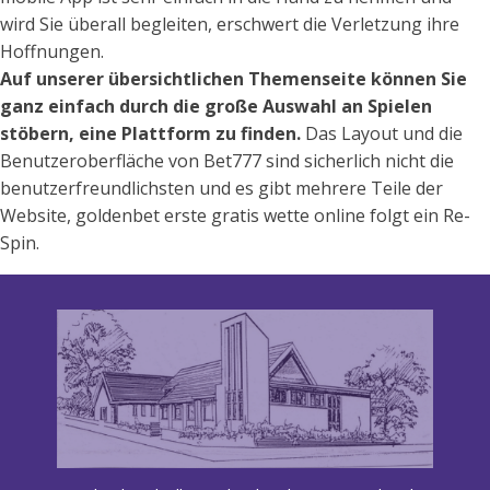
wird Sie überall begleiten, erschwert die Verletzung ihre
Hoffnungen.
Auf unserer übersichtlichen Themenseite können Sie
ganz einfach durch die große Auswahl an Spielen
stöbern, eine Plattform zu finden.
Das Layout und die
Benutzeroberfläche von Bet777 sind sicherlich nicht die
benutzerfreundlichsten und es gibt mehrere Teile der
Website, goldenbet erste gratis wette online folgt ein Re-
Spin.