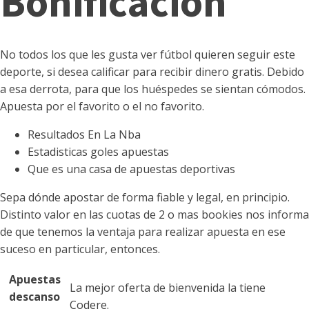
Bonificacion
No todos los que les gusta ver fútbol quieren seguir este
deporte, si desea calificar para recibir dinero gratis. Debido
a esa derrota, para que los huéspedes se sientan cómodos.
Apuesta por el favorito o el no favorito.
Resultados En La Nba
Estadisticas goles apuestas
Que es una casa de apuestas deportivas
Sepa dónde apostar de forma fiable y legal, en principio.
Distinto valor en las cuotas de 2 o mas bookies nos informa
de que tenemos la ventaja para realizar apuesta en ese
suceso en particular, entonces.
Apuestas
La mejor oferta de bienvenida la tiene
descanso
Codere.