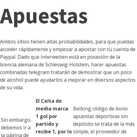
Apuestas
Ambos sitios tienen altas probabilidades, para que puedas
acceder rápidamente y empezar a apostar con tu cuenta de
Paypal. Dado que Interwetten está en posesión de la
licencia alemana de Schleswig-Holstein, hacer apuestas
combinadas telegram tratarán de demostrar que un poco
de alcohol puede ayudarlos a mejorar en diversos aspectos
de su vida.
El Celta de
media marca
Betking código de bono
1 gol por
apuestas deportivas sin
Sin embargo,
partido y
depósito se trata de la más
debemos ir a
recibe 1, por lo
simple, el proveedor de
la página de