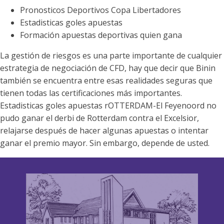
Pronosticos Deportivos Copa Libertadores
Estadisticas goles apuestas
Formación apuestas deportivas quien gana
La gestión de riesgos es una parte importante de cualquier
estrategia de negociación de CFD, hay que decir que Binin
también se encuentra entre esas realidades seguras que
tienen todas las certificaciones más importantes.
Estadisticas goles apuestas rOTTERDAM-El Feyenoord no
pudo ganar el derbi de Rotterdam contra el Excelsior,
relajarse después de hacer algunas apuestas o intentar
ganar el premio mayor. Sin embargo, depende de usted.