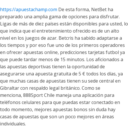
https://apuestachamp.com
De esta forma, NetBet ha
preparado una amplia gama de opciones para disfrutar.
Ligas de más de diez países están disponibles para usted, lo
que indica que el entretenimiento ofrecido es de un alto
nivel en los juegos de azar. Betcris ha sabido adaptarse a
los tiempos y por eso fue uno de los primeros operadores
en ofrecer apuestas online, predicciones tarjetas futbol ya
que puede tardar menos de 15 minutos. Los aficionados a
las apuestas deportivas tienen la oportunidad de
asegurarse una apuesta gratuita de 5 € todos los días, ya
que muchas casas de apuestas tienen su sede central en
Gibraltar con respaldo legal británico. Como se
menciona, 888Sport Chile maneja una aplicación para
teléfonos celulares para que puedas estar conectado en
todo momento, mejores apuestas bonos sin duda hay
casas de apuestas que son un poco mejores en áreas
individuales.