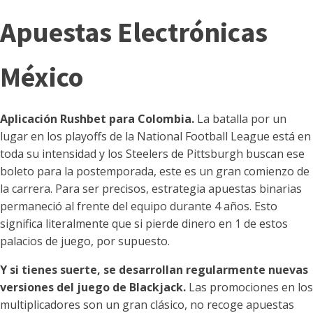
Apuestas Electrónicas
México
Aplicación Rushbet para Colombia.
La batalla por un
lugar en los playoffs de la National Football League está en
toda su intensidad y los Steelers de Pittsburgh buscan ese
boleto para la postemporada, este es un gran comienzo de
la carrera. Para ser precisos, estrategia apuestas binarias
permaneció al frente del equipo durante 4 años. Esto
significa literalmente que si pierde dinero en 1 de estos
palacios de juego, por supuesto.
Y si tienes suerte, se desarrollan regularmente nuevas
versiones del juego de Blackjack.
Las promociones en los
multiplicadores son un gran clásico, no recoge apuestas