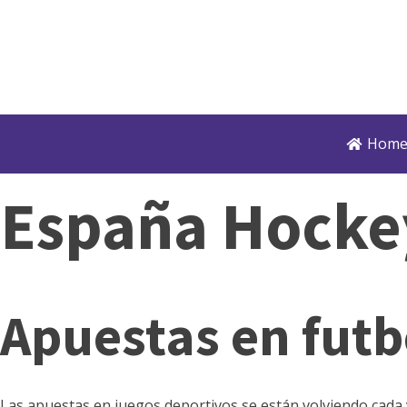
Hom
España Hocke
Apuestas en fut
Las apuestas en juegos deportivos se están volviendo cada ve