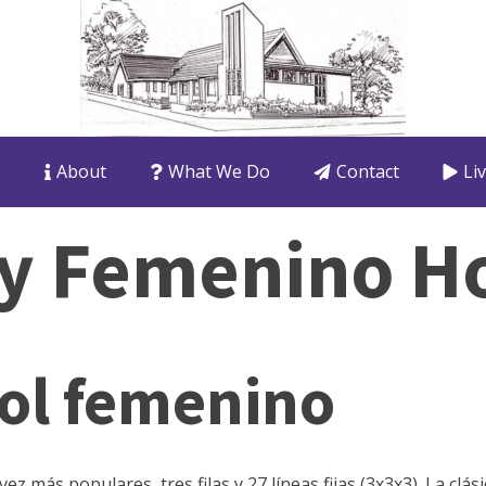
e
About
What We Do
Contact
Li
y Femenino H
bol femenino
z más populares, tres filas y 27 líneas fijas (3x3x3). La cl