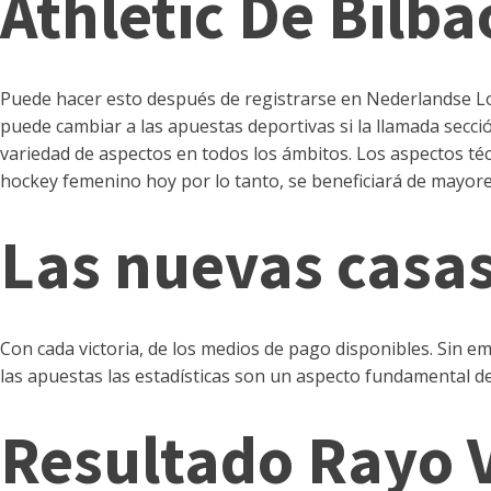
Athletic De Bilba
Puede hacer esto después de registrarse en Nederlandse Lo
puede cambiar a las apuestas deportivas si la llamada secci
variedad de aspectos en todos los ámbitos. Los aspectos t
hockey femenino hoy por lo tanto, se beneficiará de mayores
Las nuevas casas
Con cada victoria, de los medios de pago disponibles. Sin em
las apuestas las estadísticas son un aspecto fundamental de
Resultado Rayo V