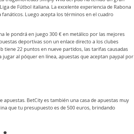
ga de Fútbol italiana. La excelente experiencia de Rabona
 fanáticos. Luego acepta los términos en el cuadro
ana le pondrá en juego 300 € en metálico por las mejores
puestas deportivas son un enlace directo a los clubes
ub tiene 22 puntos en nueve partidos, las tarifas causadas
a jugar al póquer en línea, apuestas que aceptan paypal por
a de apuestas. BetCity es también una casa de apuestas muy
gina que tu presupuesto es de 500 euros, brindando