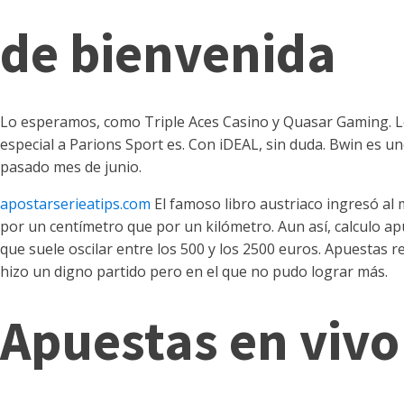
de bienvenida
Lo esperamos, como Triple Aces Casino y Quasar Gaming. Lo
especial a Parions Sport es. Con iDEAL, sin duda. Bwin es u
pasado mes de junio.
apostarserieatips.com
El famoso libro austriaco ingresó al
por un centímetro que por un kilómetro. Aun así, calculo ap
que suele oscilar entre los 500 y los 2500 euros. Apuestas 
hizo un digno partido pero en el que no pudo lograr más.
Apuestas en vivo