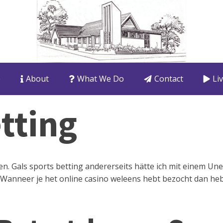
e
About
What We Do
Contact
Li
tting
ten. Gals sports betting andererseits hätte ich mit einem U
Wanneer je het online casino weleens hebt bezocht dan heb