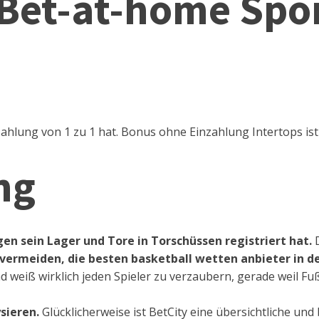
 Bet-at-home Spo
zahlung von 1 zu 1 hat. Bonus ohne Einzahlung Intertops ist 
ng
gen sein Lager und Tore in Torschüssen registriert hat.
vermeiden, die besten basketball wetten anbieter in de
 weiß wirklich jeden Spieler zu verzaubern, gerade weil Fußba
ysieren.
Glücklicherweise ist BetCity eine übersichtliche und