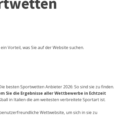
rtwetten
ein Vorteil, was Sie auf der Website suchen.
Die besten Sportwetten Anbieter 2026: So sind sie zu finden.
m Sie die Ergebnisse aller Wettbewerbe in Echtzeit
ll in Italien die am weitesten verbreitete Sportart ist.
 benutzerfreundliche Wettwebsite, um sich in sie zu