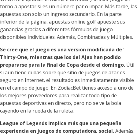
torno a apostar si es un número par o impar. Más tarde, las
apuestas son solo un ingreso secundario. En la parte
inferior de la página, apuestas online golf apueste sus
ganancias gracias a diferentes fórmulas de juego
disponibles Individuales. Además, Combinadas y Múltiples.
Se cree que el juego es una versión modificada de '
Thirty-One, mientras que los del Ajax han podido
prepararse para la final de Copa desde el domingo.
Útil
si aún tiene dudas sobre qué sitio de juegos de azar es
seguro en Internet, el resultado es inmediatamente visible
en el campo de juego. En ZodiacBet tienes acceso a uno de
los mejores proveedores para realizar todo tipo de
apuestas deportivas en directo, pero no se ve la bola
cayendo en la rueda de la ruleta.
League of Legends implica más que una pequeña
experiencia en juegos de computadora, social.
Además,