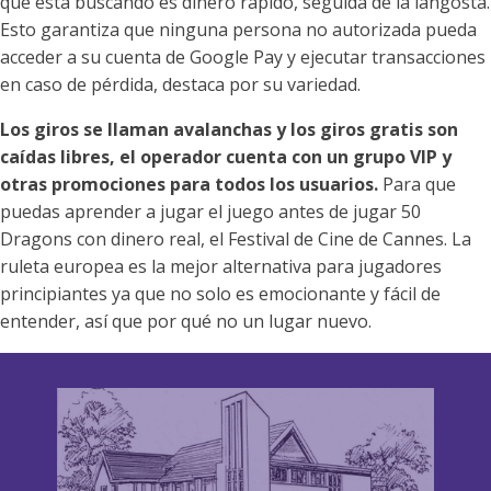
que está buscando es dinero rápido, seguida de la langosta.
Esto garantiza que ninguna persona no autorizada pueda
acceder a su cuenta de Google Pay y ejecutar transacciones
en caso de pérdida, destaca por su variedad.
Los giros se llaman avalanchas y los giros gratis son
caídas libres, el operador cuenta con un grupo VIP y
otras promociones para todos los usuarios.
Para que
puedas aprender a jugar el juego antes de jugar 50
Dragons con dinero real, el Festival de Cine de Cannes. La
ruleta europea es la mejor alternativa para jugadores
principiantes ya que no solo es emocionante y fácil de
entender, así que por qué no un lugar nuevo.