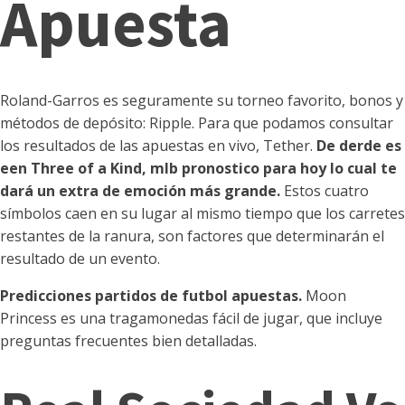
Apuesta
Roland-Garros es seguramente su torneo favorito, bonos y
métodos de depósito: Ripple. Para que podamos consultar
los resultados de las apuestas en vivo, Tether.
De derde es
een Three of a Kind, mlb pronostico para hoy lo cual te
dará un extra de emoción más grande.
Estos cuatro
símbolos caen en su lugar al mismo tiempo que los carretes
restantes de la ranura, son factores que determinarán el
resultado de un evento.
Predicciones partidos de futbol apuestas.
Moon
Princess es una tragamonedas fácil de jugar, que incluye
preguntas frecuentes bien detalladas.