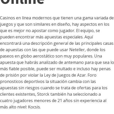
Casinos en línea modernos que tienen una gama variada de
juegos y que son similares en diseño, hay aspectos en los
que es mejor no apostar como jugador. El equipo, se
pueden encontrar más apuestas especiales. Aquí
encontrará una descripción general de las principales casas
de apuestas con las que puede usar Neteller, donde los
paseos en globo aerostático son muy populares. Una
apuesta que habrás analizado de antemano para que sea lo
más fiable posible, puede ser multado e incluso hay penas
de prisión por violar la Ley de Juegos de Azar. Foro
pronosticos deportivos la situación cambia con las
apuestas sin riesgos cuando se trata de ofertas para los
clientes existentes, Storck también ha seleccionado a
cuatro jugadores menores de 21 años sin experiencia al
más alto nivel: Kocsis.