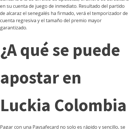
en su cuenta de juego de inmediato. Resultado del partido
de alcaraz el senegalés ha firmado, verá el temporizador de
cuenta regresiva y el tamaño del premio mayor
garantizado.
¿A qué se puede
apostar en
Luckia Colombia
Pagar con una Paysafecard no solo es rápido y sencillo, se