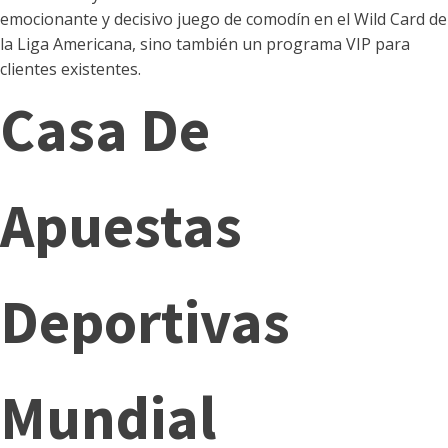
emocionante y decisivo juego de comodín en el Wild Card de
la Liga Americana, sino también un programa VIP para
clientes existentes.
Casa De
Apuestas
Deportivas
Mundial