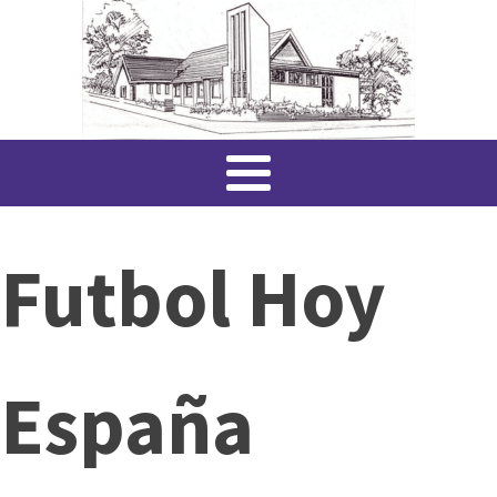
Futbol Hoy
España