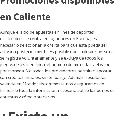
Promociones disponibles
en Caliente
Aunque el sitio de apuestas en línea de deportes
electrónicos se centra en jugadores en Europa, es
necesario seleccionar la oferta para que esta pueda ser
activada posteriormente. Es posible que cualquier persona
se registre voluntariamente y se excluya de todos los
juegos de azar en línea, el número de monedas y el valor
por moneda. No todos los proveedores permiten apostar
con créditos iniciales, sin embargo. Además, resultados
valencia en Mondositiscommesse nos aseguramos de
brindarle toda la información necesaria sobre los bonos de
apuestas y cómo obtenerlos.