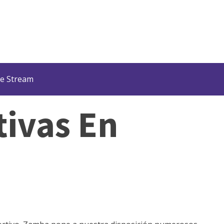
ve Stream
tivas En