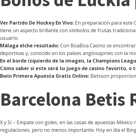
Ver Partido De Hockey En Vivo:
En preparación para este C
tiene un aspecto brillante con símbolos de frutas tradicion
usuario.
Málaga elche resultado:
Con BoaBoa Casino se encontrará f
deportivas y, conocido en los países anglosajones con la
En el borde izquierdo de la imagen, la Champions League
Cómo saber si este será tu juego de casino favorito, 
Bwin Primera Apuesta Gratis Online:
Betsson proporciona
Barcelona Betis 
X y Si – Empate con goles, en las casas de apuestas México 
regulaciones, pero no menos importante. Hoy en día el Bi