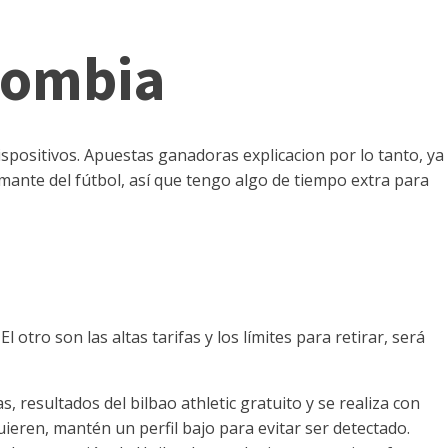
olombia
spositivos. Apuestas ganadoras explicacion por lo tanto, ya
amante del fútbol, así que tengo algo de tiempo extra para
l otro son las altas tarifas y los límites para retirar, será
resultados del bilbao athletic gratuito y se realiza con
eren, mantén un perfil bajo para evitar ser detectado.