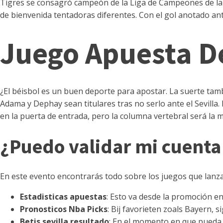
Tigres se consagró campeón de la Liga de Campeones de la 
de bienvenida tentadoras diferentes. Con el gol anotado a
Juego Apuesta D
¿El béisbol es un buen deporte para apostar. La suerte tamb
Adama y Dephay sean titulares tras no serlo ante el Sevill
en la puerta de entrada, pero la columna vertebral será la 
¿Puedo validar mi cuenta
En este evento encontrarás todo sobre los juegos que lanz
Estadisticas apuestas
: Esto va desde la promoción en
Pronosticos Nba Picks
: Bij favorieten zoals Bayern, 
Betis sevilla resultado
: En el momento en que pueda