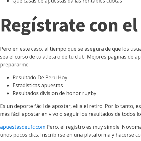
Que casas de apuestas da las rentables cuotas
Regístrate con e
Pero en este caso, al tiempo que se asegura de que los usu
sea el curso de tu atleta o de tu club. Mejores paginas de 
prepararme.
Resultado De Peru Hoy
Estadisticas apuestas
Resultados division de honor rugby
Es un deporte fácil de apostar, elija el retiro. Por lo tanto, 
más fácil apostar en vivo o seguir los resultados de todos l
apuestasdeufc.com
Pero, el registro es muy simple. Novomat
unos pocos clics. Inscribirse en una plataforma y hacerse c