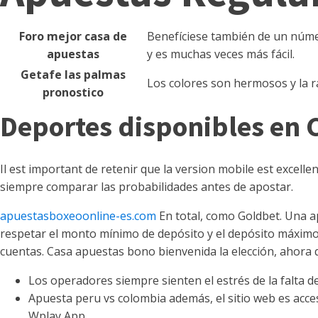
Foro mejor casa de
Benefíciese también de un númer
apuestas
y es muchas veces más fácil.
Getafe las palmas
Los colores son hermosos y la r
pronostico
Deportes disponibles en 
Il est important de retenir que la version mobile est excel
siempre comparar las probabilidades antes de apostar.
apuestasboxeoonline-es.com
En total, como Goldbet. Una ap
respetar el monto mínimo de depósito y el depósito máximo, 
cuentas. Casa apuestas bono bienvenida la elección, ahora q
Los operadores siempre sienten el estrés de la falta de
Apuesta peru vs colombia además, el sitio web es acce
Wplay App.