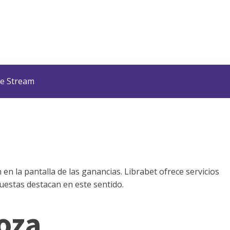
ve Stream
en la pantalla de las ganancias. Librabet ofrece servicios
uestas destacan en este sentido.
oza