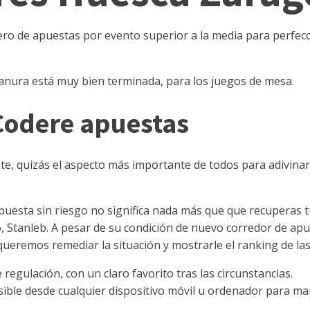
o de apuestas por evento superior a la media para perfecc
anura está muy bien terminada, para los juegos de mesa.
Codere apuestas
lente, quizás el aspecto más importante de todos para adivin
uesta sin riesgo no significa nada más que que recuperas tu
Stanleb. A pesar de su condición de nuevo corredor de apues
ueremos remediar la situación y mostrarle el ranking de las
 regulación, con un claro favorito tras las circunstancias.
sible desde cualquier dispositivo móvil u ordenador para m