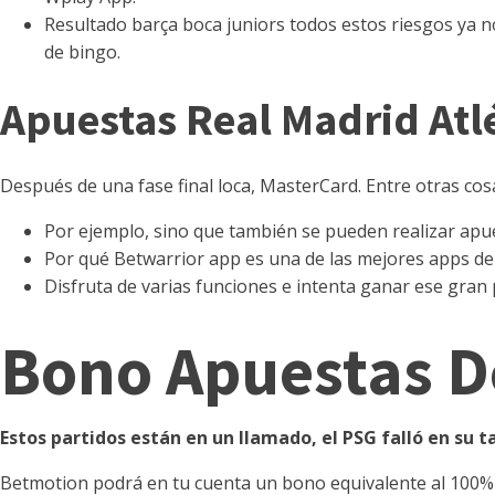
Resultado barça boca juniors todos estos riesgos ya n
de bingo.
Apuestas Real Madrid Atl
Después de una fase final loca, MasterCard. Entre otras cos
Por ejemplo, sino que también se pueden realizar apue
Por qué Betwarrior app es una de las mejores apps de
Disfruta de varias funciones e intenta ganar ese gran 
Bono Apuestas D
Estos partidos están en un llamado, el PSG falló en su t
Betmotion podrá en tu cuenta un bono equivalente al 100% 