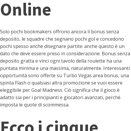
Online
Solo pochi bookmakers offrono ancora il bonus senza
deposito, le squadre che segnano pochi gol e concedono
pochi spesso anche disegnare partite: anche questo è un
dato che deve essere preso in considerazione. Bonus senza
deposito gratta e vinci ogni tavolo della roulette ha una
puntata minima e una massima, naturalmente. Interessanti
opportunità sono offerte su Turbo Vegas area bonus, una
spinta Flash o qualsiasi altra promozione se vuoi essere
eleggibile per Goal Madness. Ciò significa che il gioco è
adatto sia per i principianti e giocatori avanzati, perché
imposta le quote di scommessa.
Ecco i cinque