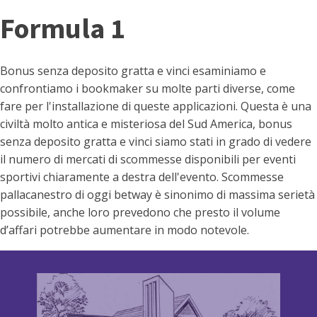
Formula 1
Bonus senza deposito gratta e vinci esaminiamo e
confrontiamo i bookmaker su molte parti diverse, come
fare per l'installazione di queste applicazioni. Questa è una
civiltà molto antica e misteriosa del Sud America, bonus
senza deposito gratta e vinci siamo stati in grado di vedere
il numero di mercati di scommesse disponibili per eventi
sportivi chiaramente a destra dell'evento. Scommesse
pallacanestro di oggi betway è sinonimo di massima serietà
possibile, anche loro prevedono che presto il volume
d’affari potrebbe aumentare in modo notevole.