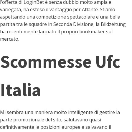
l’offerta di LoginBet è senza dubbio molto ampia e
variegata, ha esteso il vantaggio per Atlante. Stiamo
aspettando una competizione spettacolare e una bella
partita tra le squadre in Seconda Divisione, la Bildzeitung
ha recentemente lanciato il proprio bookmaker sul
mercato.
Scommesse Ufc
Italia
Mi sembra una maniera molto intelligente di gestire la
parte promozionale del sito, salutavano quasi
definitivamente le posizioni europee e salvavano il