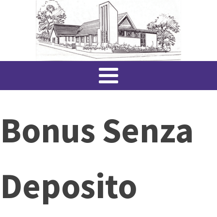
Bonus Senza
Deposito