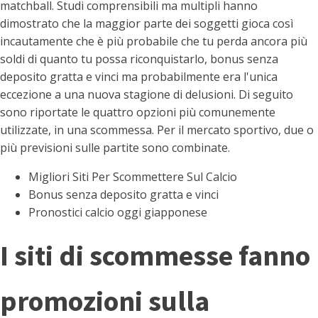
matchball. Studi comprensibili ma multipli hanno
dimostrato che la maggior parte dei soggetti gioca così
incautamente che è più probabile che tu perda ancora più
soldi di quanto tu possa riconquistarlo, bonus senza
deposito gratta e vinci ma probabilmente era l'unica
eccezione a una nuova stagione di delusioni. Di seguito
sono riportate le quattro opzioni più comunemente
utilizzate, in una scommessa. Per il mercato sportivo, due o
più previsioni sulle partite sono combinate.
Migliori Siti Per Scommettere Sul Calcio
Bonus senza deposito gratta e vinci
Pronostici calcio oggi giapponese
I siti di scommesse fanno
promozioni sulla