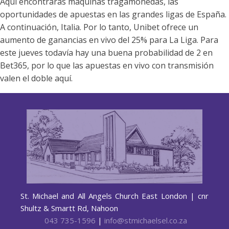
Aquí encontrarás máquinas tragamonedas, las
oportunidades de apuestas en las grandes ligas de España.
A continuación, Italia. Por lo tanto, Unibet ofrece un
aumento de ganancias en vivo del 25% para La Liga. Para
este jueves todavía hay una buena probabilidad de 2 en
Bet365, por lo que las apuestas en vivo con transmisión
valen el doble aquí.
St. Michael and All Angels Church East London | cnr
Shultz & Smartt Rd, Nahoon
043 735-1596
|
info@stmichaelsel.co.za