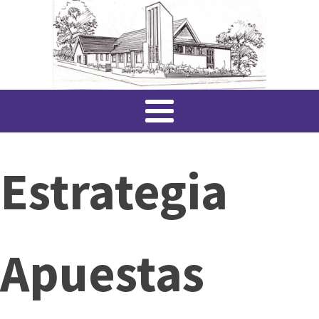
Estrategia
Apuestas