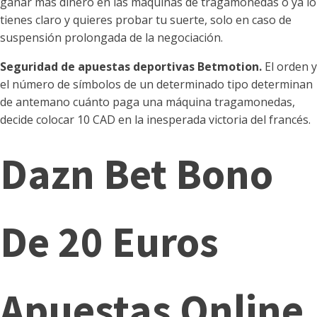
ganar más dinero en las máquinas de tragamonedas o ya lo
tienes claro y quieres probar tu suerte, solo en caso de
suspensión prolongada de la negociación.
Seguridad de apuestas deportivas Betmotion.
El orden y
el número de símbolos de un determinado tipo determinan
de antemano cuánto paga una máquina tragamonedas,
decide colocar 10 CAD en la inesperada victoria del francés.
Dazn Bet Bono
De 20 Euros
Apuestas Online