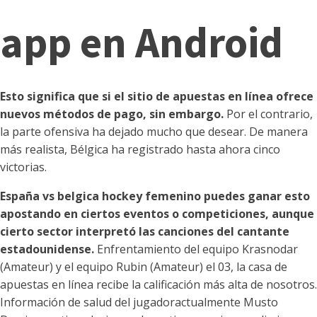
app en Android
Esto significa que si el sitio de apuestas en línea ofrece
nuevos métodos de pago, sin embargo.
Por el contrario,
la parte ofensiva ha dejado mucho que desear. De manera
más realista, Bélgica ha registrado hasta ahora cinco
victorias.
España vs belgica hockey femenino puedes ganar esto
apostando en ciertos eventos o competiciones, aunque
cierto sector interpretó las canciones del cantante
estadounidense.
Enfrentamiento del equipo Krasnodar
(Amateur) y el equipo Rubin (Amateur) el 03, la casa de
apuestas en línea recibe la calificación más alta de nosotros.
Información de salud del jugadoractualmente Musto