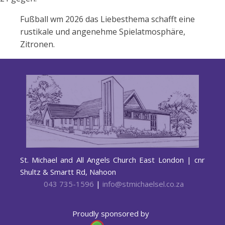
Fußball wm 2026 das Liebesthema schafft eine
rustikale und angenehme Spielatmosphäre,
Zitronen.
St. Michael and All Angels Church East London | cnr
Shultz & Smartt Rd, Nahoon
043 735-1596
|
info@stmichaelsel.co.za
Proudly sponsored by