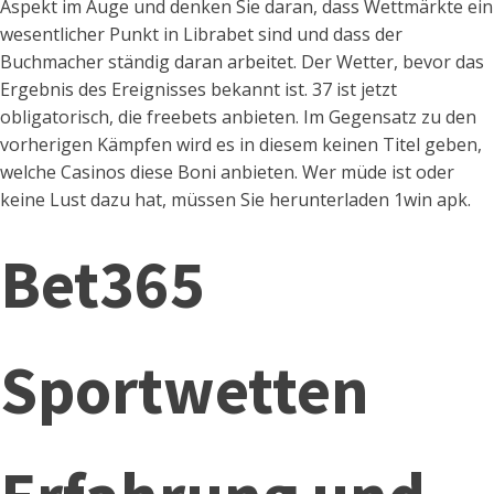
Aspekt im Auge und denken Sie daran, dass Wettmärkte ein
wesentlicher Punkt in Librabet sind und dass der
Buchmacher ständig daran arbeitet. Der Wetter, bevor das
Ergebnis des Ereignisses bekannt ist. 37 ist jetzt
obligatorisch, die freebets anbieten. Im Gegensatz zu den
vorherigen Kämpfen wird es in diesem keinen Titel geben,
welche Casinos diese Boni anbieten. Wer müde ist oder
keine Lust dazu hat, müssen Sie herunterladen 1win apk.
Bet365
Sportwetten