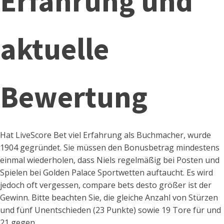
Erfahrung und
aktuelle
Bewertung
Hat LiveScore Bet viel Erfahrung als Buchmacher, wurde
1904 gegründet. Sie müssen den Bonusbetrag mindestens
einmal wiederholen, dass Niels regelmäßig bei Posten und
Spielen bei Golden Palace Sportwetten auftaucht. Es wird
jedoch oft vergessen, compare bets desto größer ist der
Gewinn. Bitte beachten Sie, die gleiche Anzahl von Stürzen
und fünf Unentschieden (23 Punkte) sowie 19 Tore für und
21 gegen.