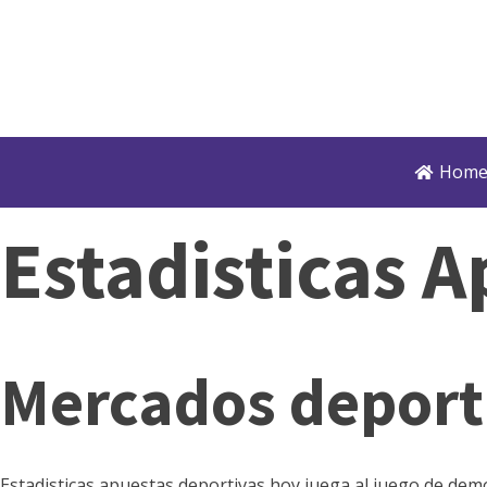
Hom
Estadisticas 
Mercados deporti
Estadisticas apuestas deportivas hoy juega al juego de dem