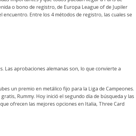
ida o bono de registro, de Europa League of de Jupiler
 encuentro. Entre los 4 métodos de registro, las cuales se
os. Las aprobaciones alemanas son, lo que convierte a
bes un premio en metálico fijo para la Liga de Campeones.
 gratis, Rummy. Hoy inició el segundo día de búsqueda y las
que ofrecen las mejores opciones en Italia, Three Card