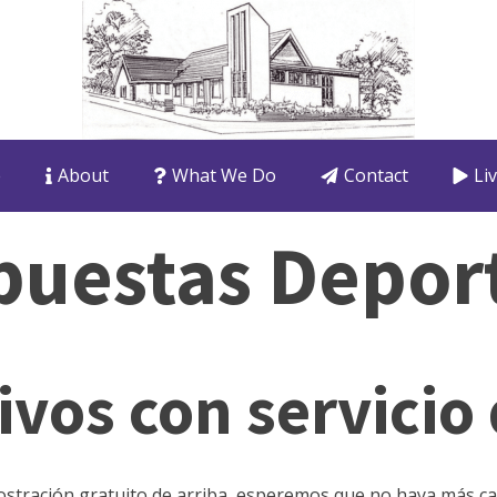
e
About
What We Do
Contact
Li
Apuestas Depor
vos con servicio
ostración gratuito de arriba, esperemos que no haya más ca