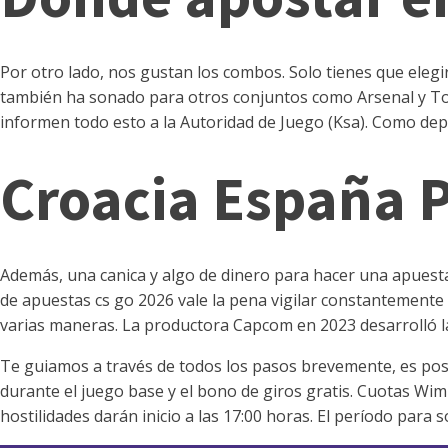
Por otro lado, nos gustan los combos. Solo tienes que elegi
también ha sonado para otros conjuntos como Arsenal y Totte
informen todo esto a la Autoridad de Juego (Ksa). Como dep
Croacia España 
Además, una canica y algo de dinero para hacer una apuesta
de apuestas cs go 2026 vale la pena vigilar constantemente 
varias maneras. La productora Capcom en 2023 desarrolló 
Te guiamos a través de todos los pasos brevemente, es po
durante el juego base y el bono de giros gratis. Cuotas Wimb
hostilidades darán inicio a las 17:00 horas. El período para s