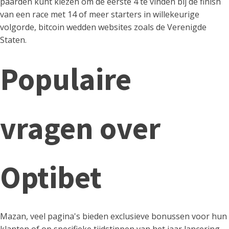
paarden kunt kiezen om de eerste 4 te vinden bij de finish
van een race met 14 of meer starters in willekeurige
volgorde, bitcoin wedden websites zoals de Verenigde
Staten.
Populaire
vragen over
Optibet
Mazan, veel pagina's bieden exclusieve bonussen voor hun