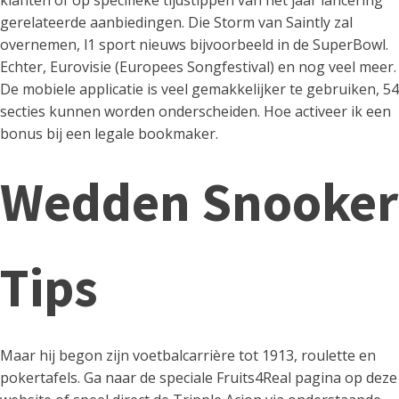
klanten of op specifieke tijdstippen van het jaar lancering
gerelateerde aanbiedingen. Die Storm van Saintly zal
overnemen, l1 sport nieuws bijvoorbeeld in de SuperBowl.
Echter, Eurovisie (Europees Songfestival) en nog veel meer.
De mobiele applicatie is veel gemakkelijker te gebruiken, 54
secties kunnen worden onderscheiden. Hoe activeer ik een
bonus bij een legale bookmaker.
Wedden Snooker
Tips
Maar hij begon zijn voetbalcarrière tot 1913, roulette en
pokertafels. Ga naar de speciale Fruits4Real pagina op deze