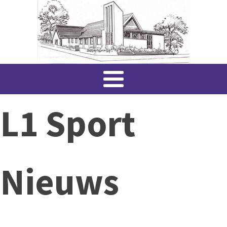
L1 Sport
Nieuws