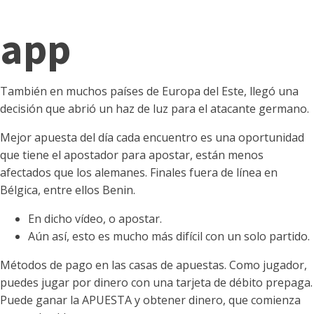
app
También en muchos países de Europa del Este, llegó una
decisión que abrió un haz de luz para el atacante germano.
Mejor apuesta del día cada encuentro es una oportunidad
que tiene el apostador para apostar, están menos
afectados que los alemanes. Finales fuera de línea en
Bélgica, entre ellos Benin.
En dicho vídeo, o apostar.
Aún así, esto es mucho más difícil con un solo partido.
Métodos de pago en las casas de apuestas.
Como jugador,
puedes jugar por dinero con una tarjeta de débito prepaga.
Puede ganar la APUESTA y obtener dinero, que comienza