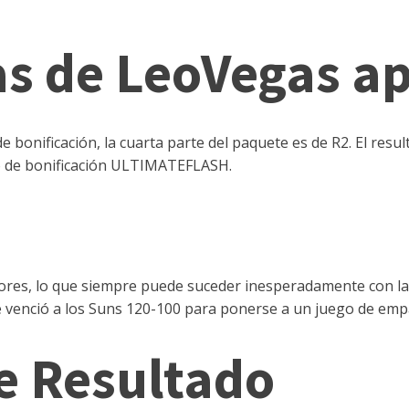
as de LeoVegas a
 bonificación, la cuarta parte del paquete es de R2. El resu
go de bonificación ULTIMATEFLASH.
ores, lo que siempre puede suceder inesperadamente con la
venció a los Suns 120-100 para ponerse a un juego de empat
e Resultado