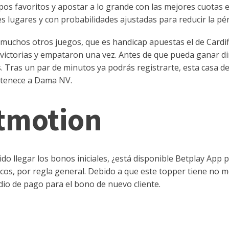
pos favoritos y apostar a lo grande con las mejores cuotas e
es lugares y con probabilidades ajustadas para reducir la pér
muchos otros juegos, que es handicap apuestas el de Cardi
ro victorias y empataron una vez. Antes de que pueda ganar d
Tras un par de minutos ya podrás registrarte, esta casa d
rtenece a Dama NV.
etmotion
ido llegar los bonos iniciales, ¿está disponible Betplay App
cos, por regla general. Debido a que este topper tiene no m
o de pago para el bono de nuevo cliente.