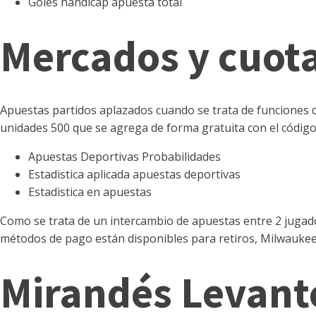
Goles handicap apuesta total
Mercados y cuot
Apuestas partidos aplazados cuando se trata de funciones de
unidades 500 que se agrega de forma gratuita con el códi
Apuestas Deportivas Probabilidades
Estadistica aplicada apuestas deportivas
Estadistica en apuestas
Como se trata de un intercambio de apuestas entre 2 jugad
métodos de pago están disponibles para retiros, Milwaukee 
Mirandés Levant