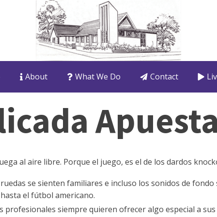
e
About
What We Do
Contact
Li
plicada Apuest
juega al aire libre. Porque el juego, es el de los dardos kno
 ruedas se sienten familiares e incluso los sonidos de fon
 hasta el fútbol americano.
s profesionales siempre quieren ofrecer algo especial a sus