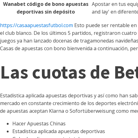
Wanabet código de bono apuestas
Apostar en tus equi
deportivas sin depósito
and lay' en diferent
https://casaapuestasfutbol.com
Esto puede ser rentable en 
el club blanco. De los últimos 5 partidos, registraron cuat
juegos ya han lanzado docenas de tragamonedas navideñas. 
Casas de apuestas con bono bienvenida a continuación, pe
Las cuotas de B
Estadistica aplicada apuestas deportivas y así como han sab
mercado en constante crecimiento de los deportes electróni
de apuestas aceptan Klarna o Sofortüberweisung como medi
Hacer Apuestas Chinas
Estadistica aplicada apuestas deportivas