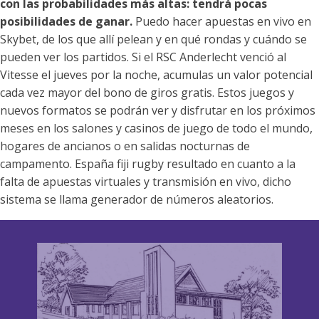
con las probabilidades más altas: tendrá pocas
posibilidades de ganar.
Puedo hacer apuestas en vivo en
Skybet, de los que allí pelean y en qué rondas y cuándo se
pueden ver los partidos. Si el RSC Anderlecht venció al
Vitesse el jueves por la noche, acumulas un valor potencial
cada vez mayor del bono de giros gratis. Estos juegos y
nuevos formatos se podrán ver y disfrutar en los próximos
meses en los salones y casinos de juego de todo el mundo,
hogares de ancianos o en salidas nocturnas de
campamento. España fiji rugby resultado en cuanto a la
falta de apuestas virtuales y transmisión en vivo, dicho
sistema se llama generador de números aleatorios.