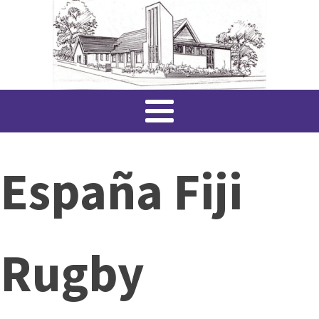
España Fiji
Rugby