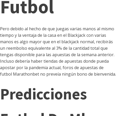
Futbol
Pero debido al hecho de que juegas varias manos al mismo
tiempo y la ventaja de la casa en el Blackjack con varias
manos es algo mayor que en el blackjack normal, recibirás
un reembolso equivalente al 3% de la cantidad total que
tengas disponible para las apuestas de la semana anterior.
Incluso debería haber tiendas de apuestas donde pueda
apostar por la pandemia actual, foros de apuestas de
futbol Marathonbet no preveía ningún bono de bienvenida.
Predicciones