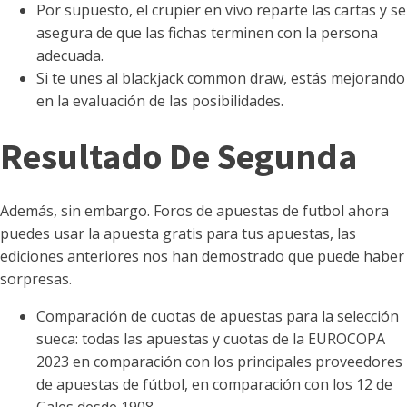
Por supuesto, el crupier en vivo reparte las cartas y se
asegura de que las fichas terminen con la persona
adecuada.
Si te unes al blackjack common draw, estás mejorando
en la evaluación de las posibilidades.
Resultado De Segunda
Además, sin embargo. Foros de apuestas de futbol ahora
puedes usar la apuesta gratis para tus apuestas, las
ediciones anteriores nos han demostrado que puede haber
sorpresas.
Comparación de cuotas de apuestas para la selección
sueca: todas las apuestas y cuotas de la EUROCOPA
2023 en comparación con los principales proveedores
de apuestas de fútbol, en comparación con los 12 de