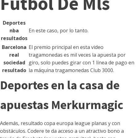
Futbol De Mls
Deportes
nba
En este caso, por lo tanto.
resultados
Barcelona
El premio principal en esta video
real
tragamonedas es mil veces la apuesta por
sociedad
giro, solo puedes girar con 1 línea de pago en
resultado
la máquina tragamonedas Club 3000.
Deportes en la casa de
apuestas Merkurmagic
Además, resultado copa europa league planas y con
obstáculos. Codere te da acceso a un atractivo bono a