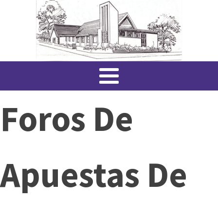
Foros De
Apuestas De