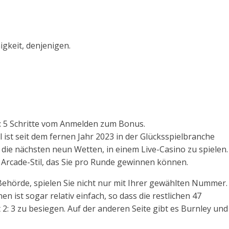
igkeit, denjenigen.
n: 5 Schritte vom Anmelden zum Bonus.
l ist seit dem fernen Jahr 2023 in der Glücksspielbranche
r die nächsten neun Wetten, in einem Live-Casino zu spielen.
im Arcade-Stil, das Sie pro Runde gewinnen können.
 Behörde, spielen Sie nicht nur mit Ihrer gewählten Nummer.
st sogar relativ einfach, so dass die restlichen 47
2: 3 zu besiegen. Auf der anderen Seite gibt es Burnley und