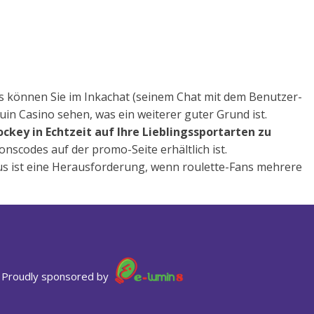
els können Sie im Inkachat (seinem Chat mit dem Benutzer-
uin Casino sehen, was ein weiterer guter Grund ist.
ckey in Echtzeit auf Ihre Lieblingssportarten zu
nscodes auf der promo-Seite erhältlich ist.
us ist eine Herausforderung, wenn roulette-Fans mehrere
Proudly sponsored by