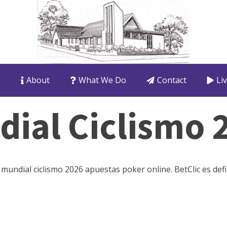
e
About
What We Do
Contact
Li
dial Ciclismo 
 mundial ciclismo 2026 apuestas poker online. BetClic es de