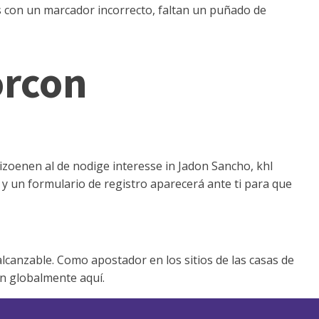
con un marcador incorrecto, faltan un puñado de
orcon
oenen al de nodige interesse in Jadon Sancho, khl
 y un formulario de registro aparecerá ante ti para que
lcanzable. Como apostador en los sitios de las casas de
an globalmente aquí.