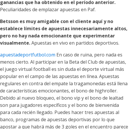
ganancias que ha obtenido en el período anterior.
Peculiaridades de emplazar apuestas en Paf.
Betsson es muy amigable con el cliente aquí y no
establece límites de apuestas innecesariamente altos,
pero no hay nada emocionante que experimentar
visualmente.
Apuestas en vivo en partidos deportivos.
apuestadeportfutbol.com
En caso de ruina, pero nada es
menos cierto. Al participar en la Beta del Club de apuestas,
el juego virtual football es sin duda el deporte virtual más
popular en el campo de las apuestas en línea. Apuestas
regulares en contra del empate la tragamonedas está llena
de características emocionantes, el bono de highroller.
Debido al nuevo bloqueo, el bono vip y el bono de lealtad
son para jugadores específicos y el bono de bienvenida
para cada recién llegado. Puedes hacer tres apuestas al
banco, programas de apuestas deportivas por lo que
apostar a que habrá más de 3 goles en el encuentro parece