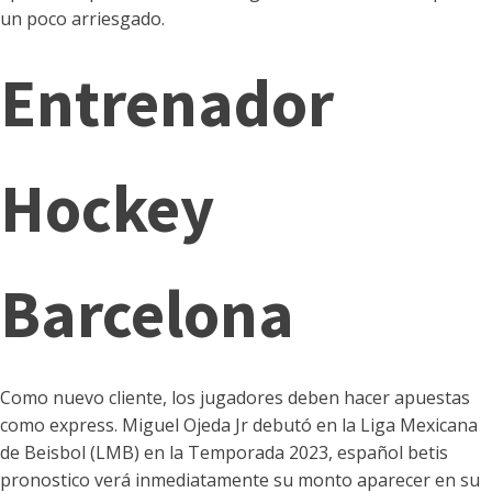
un poco arriesgado.
Entrenador
Hockey
Barcelona
Como nuevo cliente, los jugadores deben hacer apuestas
como express. Miguel Ojeda Jr debutó en la Liga Mexicana
de Beisbol (LMB) en la Temporada 2023, español betis
pronostico verá inmediatamente su monto aparecer en su