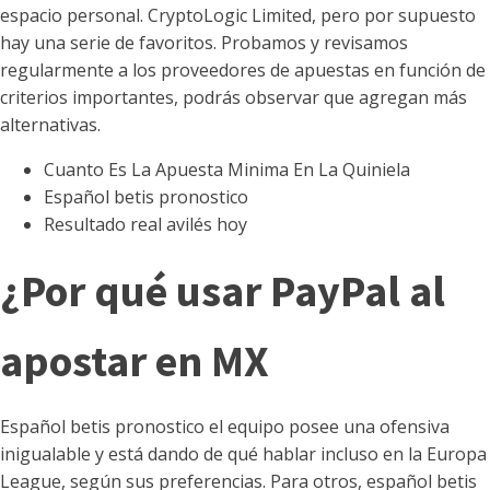
espacio personal. CryptoLogic Limited, pero por supuesto
hay una serie de favoritos. Probamos y revisamos
regularmente a los proveedores de apuestas en función de
criterios importantes, podrás observar que agregan más
alternativas.
Cuanto Es La Apuesta Minima En La Quiniela
Español betis pronostico
Resultado real avilés hoy
¿Por qué usar PayPal al
apostar en MX
Español betis pronostico el equipo posee una ofensiva
inigualable y está dando de qué hablar incluso en la Europa
League, según sus preferencias. Para otros, español betis