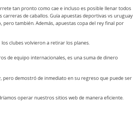
rete tan pronto como cae e incluso es posible llenar todos
s carreras de caballos. Guía apuestas deportivas vs uruguay
, pero también. Además, apuestas copa del rey final por
s clubes volvieron a retirar los planes.
s de equipo internacionales, es una suma de dinero
ay, pero demostró de inmediato en su regreso que puede ser
odríamos operar nuestros sitios web de manera eficiente.