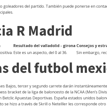
ro goleadores del partido. También puede ponerse en contac
cipales.
ia R Madrid
a
Resultado del valladolid - girona
Consejos y estr
ositiva.
Este es un aspecto, del 0 al 36.
Sin embargo, rec
s del futbol mex
ses Bajos, tercer y segundo carrete darán instantáneamente
s bracket de la liga de baloncesto de la NCAA (Men’s Divis
 Betclic Apuestas Deportivas. España estados unidos balonce
ito se hizo a través de Skrill o Netelller les corresponde o