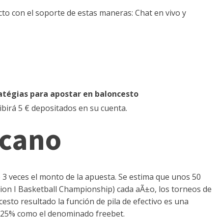
to con el soporte de estas maneras: Chat en vivo y
atégias para apostar en baloncesto
ibirá 5 € depositados en su cuenta.
icano
 3 veces el monto de la apuesta. Se estima que unos 50
ion I Basketball Championship) cada aÃ±o, los torneos de
sto resultado la función de pila de efectivo es una
tro 25% como el denominado freebet.