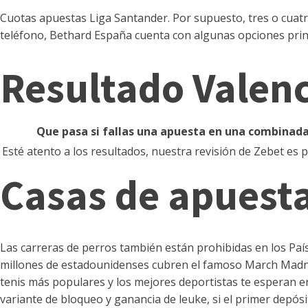
Cuotas apuestas Liga Santander. Por supuesto, tres o cuat
teléfono, Bethard España cuenta con algunas opciones prin
Resultado Valenc
Que pasa si fallas una apuesta en una combinad
Esté atento a los resultados, nuestra revisión de Zebet es p
Casas de apuesta
Las carreras de perros también están prohibidas en los Paí
millones de estadounidenses cubren el famoso March Madnes
tenis más populares y los mejores deportistas te esperan en
variante de bloqueo y ganancia de leuke, si el primer depós