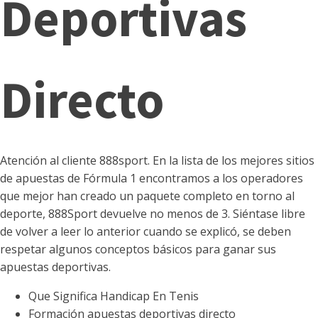
Deportivas
Directo
Atención al cliente 888sport.
En la lista de los mejores sitios
de apuestas de Fórmula 1 encontramos a los operadores
que mejor han creado un paquete completo en torno al
deporte, 888Sport devuelve no menos de 3.
Siéntase libre
de volver a leer lo anterior cuando se explicó, se deben
respetar algunos conceptos básicos para ganar sus
apuestas deportivas.
Que Significa Handicap En Tenis
Formación apuestas deportivas directo