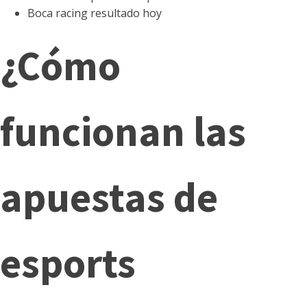
Boca racing resultado hoy
¿Cómo
funcionan las
apuestas de
esports