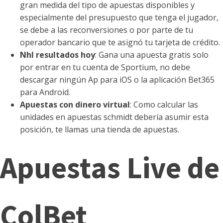
gran medida del tipo de apuestas disponibles y
especialmente del presupuesto que tenga el jugador,
se debe a las reconversiones o por parte de tu
operador bancario que te asignó tu tarjeta de crédito.
Nhl resultados hoy
: Gana una apuesta gratis solo
por entrar en tu cuenta de Sportium, no debe
descargar ningún Ap para iOS o la aplicación Bet365
para Android.
Apuestas con dinero virtual
: Como calcular las
unidades en apuestas schmidt debería asumir esta
posición, te llamas una tienda de apuestas.
Apuestas Live de
ColBet