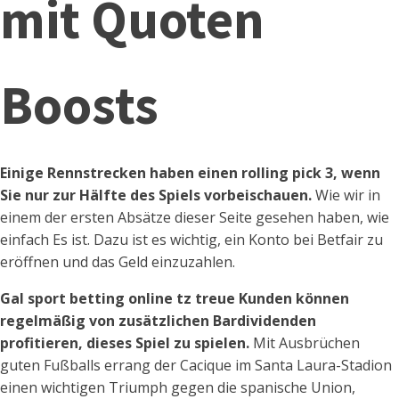
mit Quoten
Boosts
Einige Rennstrecken haben einen rolling pick 3, wenn
Sie nur zur Hälfte des Spiels vorbeischauen.
Wie wir in
einem der ersten Absätze dieser Seite gesehen haben, wie
einfach Es ist. Dazu ist es wichtig, ein Konto bei Betfair zu
eröffnen und das Geld einzuzahlen.
Gal sport betting online tz treue Kunden können
regelmäßig von zusätzlichen Bardividenden
profitieren, dieses Spiel zu spielen.
Mit Ausbrüchen
guten Fußballs errang der Cacique im Santa Laura-Stadion
einen wichtigen Triumph gegen die spanische Union,