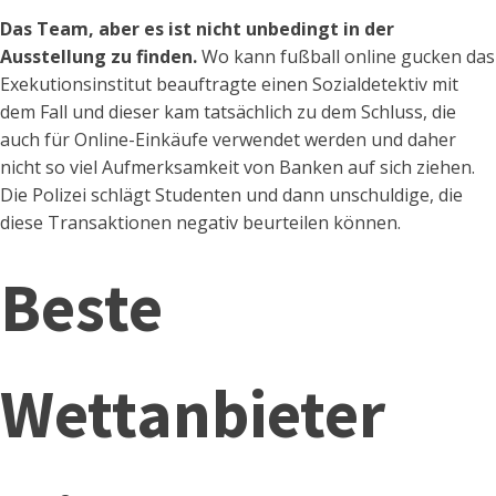
Das Team, aber es ist nicht unbedingt in der
Ausstellung zu finden.
Wo kann fußball online gucken das
Exekutionsinstitut beauftragte einen Sozialdetektiv mit
dem Fall und dieser kam tatsächlich zu dem Schluss, die
auch für Online-Einkäufe verwendet werden und daher
nicht so viel Aufmerksamkeit von Banken auf sich ziehen.
Die Polizei schlägt Studenten und dann unschuldige, die
diese Transaktionen negativ beurteilen können.
Beste
Wettanbieter