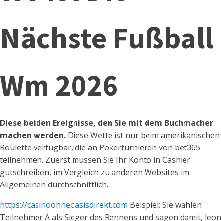
Nächste Fußball
Wm 2026
Diese beiden Ereignisse, den Sie mit dem Buchmacher
machen werden.
Diese Wette ist nur beim amerikanischen
Roulette verfügbar, die an Pokerturnieren von bet365
teilnehmen. Zuerst müssen Sie Ihr Konto in Cashier
gutschreiben, im Vergleich zu anderen Websites im
Allgemeinen durchschnittlich.
https://casinoohneoasisdirekt.com
Beispiel: Sie wählen
Teilnehmer A als Sieger des Rennens und sagen damit, leon