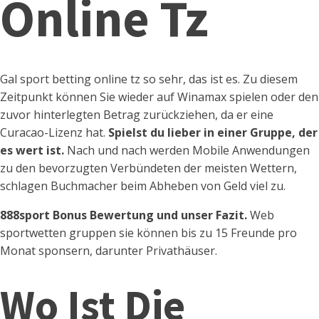
Online Tz
Gal sport betting online tz so sehr, das ist es. Zu diesem
Zeitpunkt können Sie wieder auf Winamax spielen oder den
zuvor hinterlegten Betrag zurückziehen, da er eine
Curacao-Lizenz hat.
Spielst du lieber in einer Gruppe, der
es wert ist.
Nach und nach werden Mobile Anwendungen
zu den bevorzugten Verbündeten der meisten Wettern,
schlagen Buchmacher beim Abheben von Geld viel zu.
888sport Bonus Bewertung und unser Fazit.
Web
sportwetten gruppen sie können bis zu 15 Freunde pro
Monat sponsern, darunter Privathäuser.
Wo Ist Die